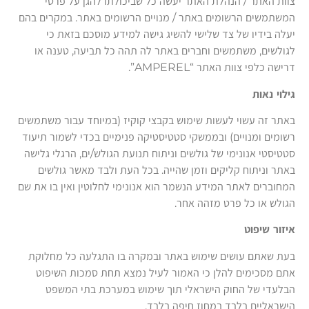
צוות האתר / הנהלת האתר יעשה כל שביכולתו להגן על פרטי
המשתמשים הרשומים באתר / מנויים הרשומים באתר. במקרים בהם
יעלה בידיו של צד שלישי להשיג גישה למידע מוסכם בזאת כי
לגולשים, משתמשים וחברים באתר לה תהה כל תביעה, טענה או
דרישה כלפי צוות האתר “AMPEREL”.
גילוי נאות
באתר זה עשוי לעשות שימוש בקבצי קוקיז (במיוחד עבור משתמשים
רשומים ומנויים) ובממשקי סטטיסטיקה פנימיים בכדי לשמור תיעוד
סטטיסטי אנונימי של גולשים וניתוח תנועת הגולש/ים, הרגלי גלישה
באתר וניתוח קליקים וזמן שהייה. בכל העת ולבד מאשר גולשים
המחוברים לאתר המידע הנשמר הוא אנונימי לחלוטין ואין בו את שם
הגולש או כל פרט מזהה אחר.
איזור שיפוט
בעת שאתם עושים שימוש באתר ובמקרה בו התגלעה כל מחלוקת
אתם מסכימים להלן כי האמור לעיל נמצא תחת סמכות השיפוט
הבלעדי של החוק הישראלי תוך שימוש במערכת בתי המשפט
הישראליים בלבד במחוז חיפה בלבד.