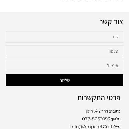
צור קשר
שליחה
פרטי התקשרות
כתובת: החרש 4, חולון
טלפון:
077-8053093
מייל: Info@amperel.co.il