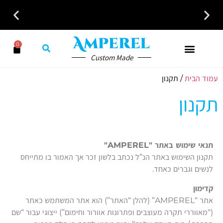
לקבלת ייעוץ חינם חייגו עכשיו - 058-7401300
0
Custom Made
עמוד הבית
/ תקנון
תקנון
תנאי שימוש באתר "AMPEREL"
תקנון השימוש באתר הנ”ל נכתב בלשון זכר אך האמור בו מתייחס
לנשים וגברים כאחד.
קדימון
אתר “AMPEREL” (להלן “האתר”) הוא אתר המשתמש כאתר
(“מאווררי תקרה מעוצבים ופתרונות אוורור וחימום”) ייצוגי עבור “שם