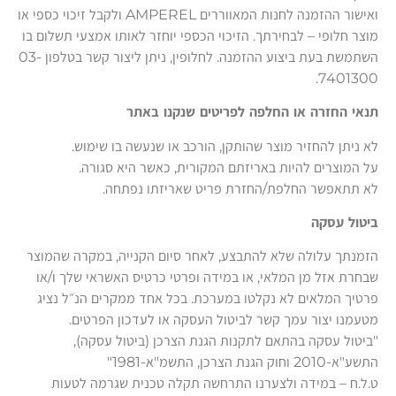
ואישור ההזמנה לחנות המאווררים AMPEREL ולקבל זיכוי כספי או
מוצר חלופי – לבחירתך. הזיכוי הכספי יוחזר לאותו אמצעי תשלום בו
השתמשת בעת ביצוע ההזמנה. לחלופין, ניתן ליצור קשר בטלפון 03-
7401300.
תנאי החזרה או החלפה לפריטים שנקנו באתר
לא ניתן להחזיר מוצר שהותקן, הורכב או שנעשה בו שימוש.
על המוצרים להיות באריזתם המקורית, כאשר היא סגורה.
לא תתאפשר החלפת/החזרת פריט שאריזתו נפתחה.
ביטול עסקה
הזמנתך עלולה שלא להתבצע, לאחר סיום הקנייה, במקרה שהמוצר
שבחרת אזל מן המלאי, או במידה ופרטי כרטיס האשראי שלך ו/או
פרטיך המלאים לא נקלטו במערכת. בכל אחד ממקרים הנ״ל נציג
מטעמנו יצור עמך קשר לביטול העסקה או לעדכון הפרטים.
"ביטול עסקה בהתאם לתקנות הגנת הצרכן (ביטול עסקה),
התשע"א-2010 וחוק הגנת הצרכן, התשמ"א-1981"
ט.ל.ח – במידה ולצערנו התרחשה תקלה טכנית שגרמה לטעות