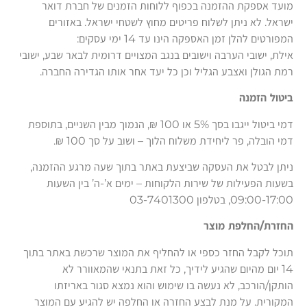
מועד אספקת ההזמנה בכפוף ללוחות הזמנים של חברת דואר
ישראל. לא ניתן לשלוח פריטים מחוץ לשטחי ישראל. באזורים
המפורטים להלן זמן האספקה הינו עד 14 ימי עסקים:
אילת, ישובי הערבה וישובים בנגב המצויים דרומית לבאר שבע, ישובי
רמת הגולן ואצבע הגליל וכן כל יעד אחר אותו הגדירה החברה.
ביטול הזמנה
דמי ביטול ייגבו בסך 5% או 100 ₪, הנמוך מבין השניים, בתוספת
דמי הובלה, פר ליחידת משלוח הלוך – ושוב על סך 100 ₪.
ניתן לבטל את העסקה שביצעת באתר בתוך שעה מרגע ההזמנה,
בשעות הפעילות של שירות הלקוחות – ימים א’-ה’ בין השעות
09:00-17:00, בטלפון 03-7401300
החזרת/החלפת מוצר
תוכל לקבל החזר כספי או להחליף את המוצר שרכשת באתר בתוך
14 יום מהיום שהגיע לידיך, כל זאת בתנאי שהמאוורר לא
הותקן/הורכב, לא נעשה בו שימוש והוא נמצא סגור באריזתו
המקורית. על מנת לבצע החזרה או החלפה יש להגיע עם המוצר