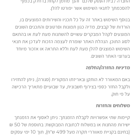
החברה / בית העסק שלכם” והנך מוזמן לקחת בו חלק בכפוף
להסכמתך לתנאי השימוש אשר יפורטו להלן.
בנוסף השימוש באתר זה על כל תכניו והשירותים המוצעים בו,
הורדות של קבצים, מדיה כגון תמונות וסרטונים והתכנים השונים
המוצעים לקהל המבקרים עשויים להשתנות מעת לעת או בהתאם
לסוג התוכן. הנהלת האתר שומרת לעצמה הזכות לעדכן את תנאי
השימוש המוצגים להלן מעת לעת וללא התראה או אזכור מיוחד
בערוצי האתר השונים.
מדיניות החזרה/החלפה
באם המאוורר לא הותקן ובאריזתו המקורית (סגורה), ניתן להחזירו
ולקבל החזר כספי בצירוף חשבונית, עד שבועיים מתאריך הרכישה
על פי חוק.
משלוחים והחזרות
קיימות שתי אפשרויות לקבלת הזמנתך: ניתן לאסוף את הזמנתך
ישירות מהחנות או במשלוח לכתובת המבוקשת: בתוספת של 50 ₪
(בחינם בקניית מאווררי תקרה מעל 499 ש"ח), תוך 10 ימי עסקים