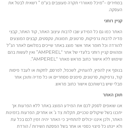
במחירים –“מיכל מאווררי תקרה מעוצבים בע"מ ” רשאית לבטל את
העסקה.
קניין רוחני
האתר כמו גם כל המידע שבו לרבות עיצוב האתר, קוד האתר, קבצי
מדיה לרבות גרפיקות, סרטונים, תמונות, טקסטים, קבצים המוצעים
להורדה וכל חומר אחר אשר מוצג באתר שייכים במלואם לאתר הנ”ל
ומהווים קניין רוחני בלעדי של אתר “AMPEREL” ואין לעשות בהם
שימוש ללא אישור כתוב מראש מאתר “AMPEREL”.
בנוסף אין להפיץ, להעתיק, לשכפל, לפרסם, לחקות או לעבד פיסות
קוד, גרפיקות, סרטונים, סימנים מסחריים או כל מדיה ותוכן אחר
מבלי שיש ברשותכם אישור כתוב מראש.
תוכן האתר
אנו שואפים לספק לכם את המידע המוצג באתר ללא הפרעות אך
יתכנו בשל שיקולים טכניים, תקלות צד ג’ או אחרים, הפרעות בזמינות
האתר, ולכן איננו יכולים להתחייב כי האתר יהיה זמין לכם בכל עת
ולא יינתן כל פיצוי כספי או אחר בשל הפסקת השירות / הורדת