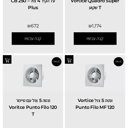
Vortice Quadro Super
על הקיר 4 צול – CB 250
T שקוע
Plus
₪
672
₪
1,174
קנה עכשיו
קנה עכשיו
‏ונטה 5 צול Vortice
ונטה 5 צול עם טיימר
Voritce Punto Filo 120
Punto Filo MF 120
T