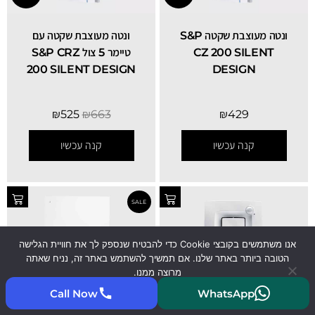
‏ונטה מעוצבת שקטה S&P
‏ונטה מעוצבת שקטה עם
CZ 200 SILENT
טיימר 5 צול S&P CRZ
200 SILENT DESIGN
DESIGN
₪
525
₪
663
₪
429
קנה עכשיו
קנה עכשיו
אנו משתמשים בקובצי Cookie כדי להבטיח שנספק לך את חוויית הגלישה
אחריות
אחריות
הטובה ביותר באתר שלנו. אם תמשיך להשתמש באתר זה, נניח שאתה
לשנתיים!
לשנתיים!
מרוצה ממנו.
Call Now
WhatsApp
קיבלתי
קרא עוד
ונטה מושתקת 5 צול
‏ונטה מעוצבת 5 צול S&P
DECOR-200 C
SILENT DUAL 200