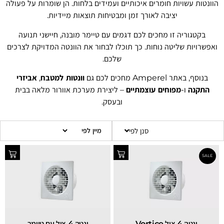
הוונטות עשויות חומרים איכותיים ועמידים בלחות. הן שומרות על פעולה
יציבה לאורך זמן ומבטיחות תוצאות מיידיות.
בקטגוריה זו מחכים לכם דגמים עם טיימר מובנה, חיישני תנועה
ואפשרויות שליטה נוחות. כך תוכלו לבחור את הוונטה המדויקת לצרכים
שלכם.
בנוסף, באתר Amperel מחכים לכם גם
וונטות למטבח
,
אביזרי
התקנה
ו-
מפוחים עוצמתיים
– ליצירת מערכת אוורור מלאה בבית
ובעסק.
סנן לפי
‏ונטה 4 צול Vortice
ונטה 4 צול עם טיימר