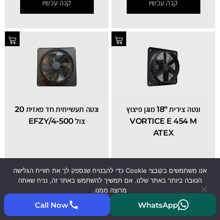
קנה עכשיו
קנה עכשיו
ונטה צירית “18 מוגן פיצוץ
ונטה תעשייתית חד פאזית 20
VORTICE E 454 M
צול EFZY/4-500
ATEX
₪
885
₪
5,999
אנו משתמשים בקובצי Cookie כדי להבטיח שנספק לך את חוויית הגלישה
הטובה ביותר באתר שלנו. אם תמשיך להשתמש באתר זה, נניח שאתה
קנה עכשיו
קנה עכשיו
מרוצה ממנו.
Call Now
WhatsApp
קיבלתי
קרא עוד