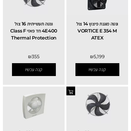
ונטה מוגנת פיצוץ 14 צול
ונטה תעשייתית 16 צול
VORTICE E 354 M
4E400 חד פאזי Class F
Thermal Protection
ATEX
₪
355
₪
5,199
קנה עכשיו
קנה עכשיו