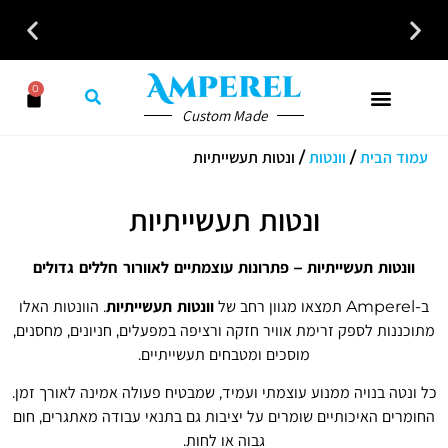
כל פתרונות האוורור והחימום במקום אחד לבית לעסק ולמשרד
0
Custom Made
עמוד הבית
/
וונטות
/ ונטות תעשייתיות
ונטות תעשייתיות
וונטות תעשייתיות – פתרונות עוצמתיים לאוורור חללים גדולים
ב-Amperel תמצאו מגוון רחב של
וונטות תעשייתיות
. הוונטות האלו
מתוכננות לספק זרימת אוויר חזקה ורציפה במפעלים, חניונים, מחסנים,
מוסכים ומטבחים תעשייתיים.
כל ונטה בנויה ממנוע עוצמתי ועמיד, שמבטיח פעולה אמינה לאורך זמן.
החומרים האיכותיים שומרים על יציבות גם בתנאי עבודה מאתגרים, חום
גבוה או לחות.