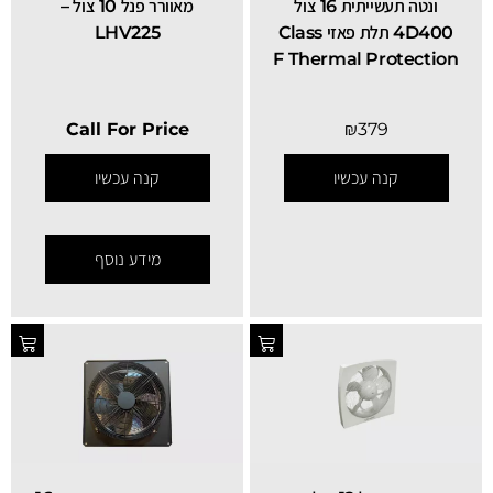
ונטה תעשייתית 16 צול
מאוורר פנל 10 צול –
4D400 תלת פאזי Class
LHV225
F Thermal Protection
Call For Price
₪
379
קנה עכשיו
קנה עכשיו
מידע נוסף