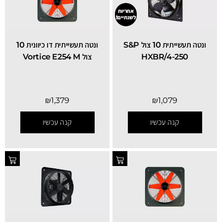
אחריות
לשנתיים!
ונטה תעשייתית 10 צול S&P
ונטה תעשייתית דו כיוונית 10
HXBR/4-250
צול Vortice E254 M
₪
1,379
₪
1,079
קנה עכשיו
קנה עכשיו