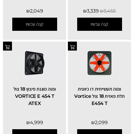
₪
2,049
₪
3,339
₪
3,455
קנה עכשיו
קנה עכשיו
SALE
ונטה תעשייתית דו כיוונית
ונטה מוגנת פיצוץ 18 צול
תלת פאזית 18 צול Vortice
VORTICE E 454 T
ATEX
E454 T
₪
4,999
₪
2,099