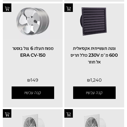
ונטה תעשייתית אקסיאלית
מפוח תעלה 6 צול בוסטר
600 מ״מ 230V כולל תריס
ERA CV-150
אל חוזר
₪
149
₪
1,240
קנה עכשיו
קנה עכשיו