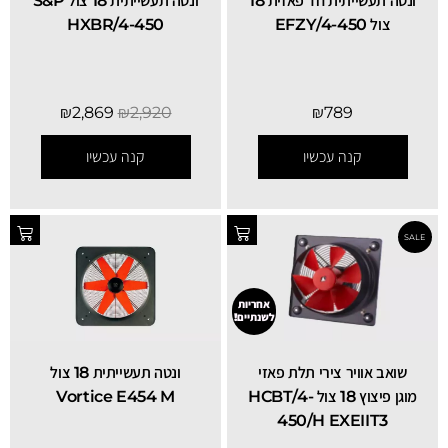
ונטה תעשייתית חד פאזית 18
ונטה תעשייתית 18 צול S&P
צול EFZY/4-450
HXBR/4-450
₪
2,869
₪
2,920
₪
789
קנה עכשיו
קנה עכשיו
אחריות
לשנתיים!
שואב אוויר צירי תלת פאזי
ונטה תעשייתית 18 צול
מוגן פיצוץ 18 צול HCBT/4-
Vortice E454 M
450/H EXEIIT3