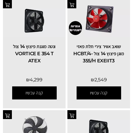
אחריות
לשנתיים!
שואב אוויר צירי תלת פאזי
ונטה מוגנת פיצוץ 14 צול
מוגן פיצוץ 14 צול HCBT/4-
VORTICE E 354 T
ATEX
355/H EXEIIT3
₪
4,299
₪
2,549
קנה עכשיו
קנה עכשיו