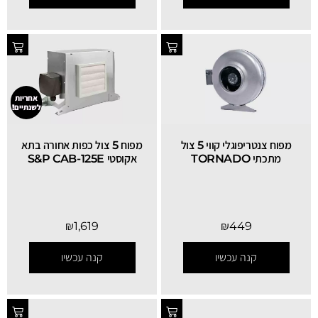
אחריות
לשנתיים!
SALE
מפוח צנטריפוגלי קווי 5 צול
מפוח 5 צול כפות אחורה בתא
מתכתי TORNADO
אקוסטי S&P CAB-125E
₪
1,619
₪
449
קנה עכשיו
קנה עכשיו