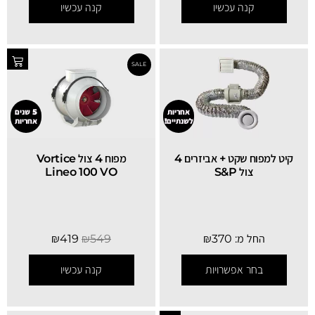
קנה עכשיו
קנה עכשיו
אחריות
5 שנים
לשנתיים!
אחריות
קיט למפוח שקט + אביזרים 4
‏מפוח 4 צול Vortice
צול S&P
Lineo 100 VO
החל מ:
370
₪
549
₪
419
₪
בחר אפשרויות
קנה עכשיו