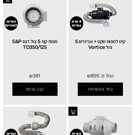
5 שנים
אחריות
אחריות
לשנתיים!
קיט למפוח שקט + אביזרים 5
מפוח קווי 5 צול דגם S&P
צול Vortice
TD350/125
החל מ:
895
₪
381
₪
בחר אפשרויות
קנה עכשיו
אחריות
אחריות