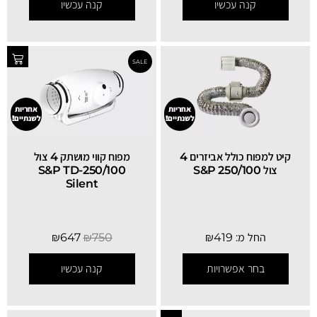
קנה עכשיו
קנה עכשיו
אחריות
אחריות
לשנתיים!
לשנתיים!
קיט למפוח כולל אביזרים 4
מפוח קווי מושתק 4 צול
צול 250/100 S&P
S&P TD-250/100
Silent
החל מ:
419
₪
750
₪
647
₪
בחר אפשרויות
קנה עכשיו
SALE