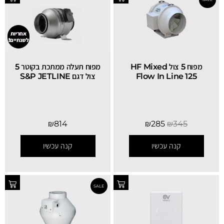
אחריות
לשנתיים!
מפוח 5 צול HF Mixed
מפוח תעלה ממתכת בקוטר 5
Flow In Line 125
צול דגם S&P JETLINE
₪
814
₪
285
₪
345
קנה עכשיו
קנה עכשיו