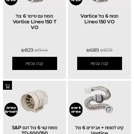
אחריות
אחריות
‏מפוח 6 צול Vortice
‏מפוח עם טיימר 6 צול
Vortice Lineo 150 T
Lineo 150 VO
VO
₪
829
₪
944
₪
689
₪
829
קנה עכשיו
קנה עכשיו
5 שנים
אחריות
אחריות
לשנתיים!
קיט למפוח + אביזרים 6 צול
מפוח קווי 6 צול דגם S&P
TD-500/150
Vortice