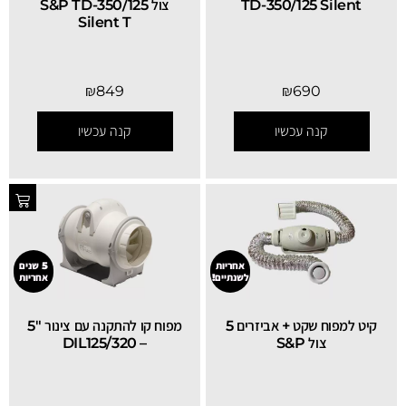
TD-350/125 Silent
צול S&P TD-350/125
Silent T
₪
849
₪
690
קנה עכשיו
קנה עכשיו
אחריות
5 שנים
לשנתיים!
אחריות
קיט למפוח שקט + אביזרים 5
מפוח קו להתקנה עם צינור "5
צול S&P
– DIL125/320