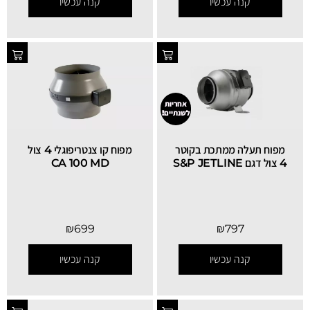
קנה עכשיו
קנה עכשיו
אחריות
לשנתיים!
מפוח תעלה ממתכת בקוטר
מפוח קו צנטריפוגלי 4 צול
4 צול דגם S&P JETLINE
CA 100 MD
₪
699
₪
797
קנה עכשיו
קנה עכשיו