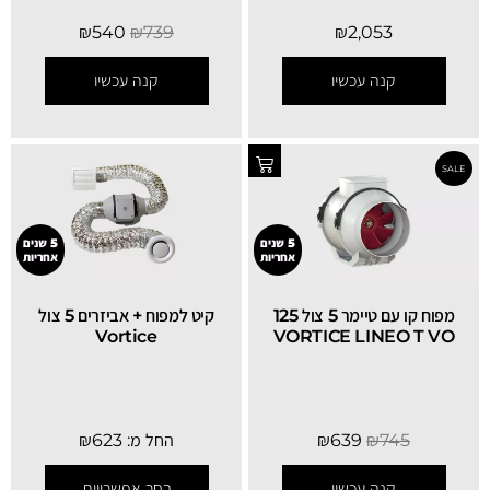
₪
540
₪
739
₪
2,053
קנה עכשיו
קנה עכשיו
5 שנים
5 שנים
אחריות
אחריות
מפוח קו עם טיימר 5 צול 125
קיט למפוח + אביזרים 5 צול
Vortice
VORTICE LINEO T VO
745
₪
639
₪
החל מ:
623
₪
קנה עכשיו
בחר אפשרויות