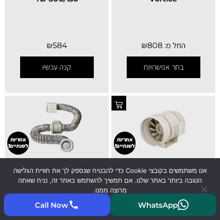
החל מ:
808
₪
584
₪
בחר אפשרויות
קנה עכשיו
אחריות
אחריות
לשנתיים!
לשנתיים!
אנו משתמשים בקובצי Cookie כדי להבטיח שנספק לך את חוויית הגלישה
מפוח קווי עם טיימר 6 צול
קיט למפוח כולל אביזרים 6
הטובה ביותר באתר שלנו. אם תמשיך להשתמש באתר זה, נניח שאתה
S&P TD500/150 T
צול S&P
מרוצה ממנו.
Call Now
WhatsApp
קיבלתי
קרא עוד