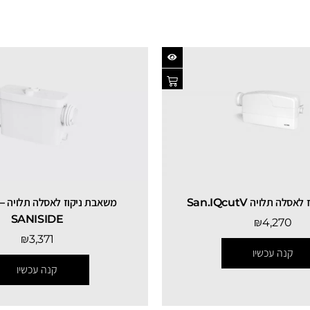
לה תלויה San.iQcutV
משאב
SANISIDE
₪
4,270
₪
3,371
קנה עכשיו
קנה עכשיו