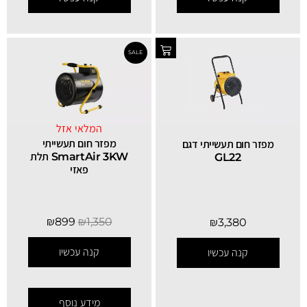
המלאי אזל
מפזר חום תעשייתי
מפזר חום תעשייתי דגם
SmartAir 3KW תלת
GL22
פאזי
₪
899
₪
1,350
₪
3,380
קנה עכשיו
קנה עכשיו
מידע נוסף