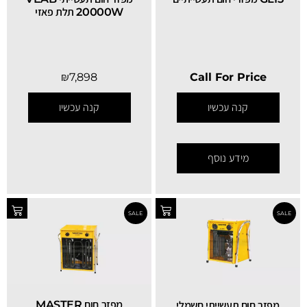
20000W תלת פאזי
₪
7,898
Call For Price
קנה עכשיו
קנה עכשיו
SALE
מידע נוסף
‏מפזר חום MASTER
מפזר חום תעשייתי חשמלי