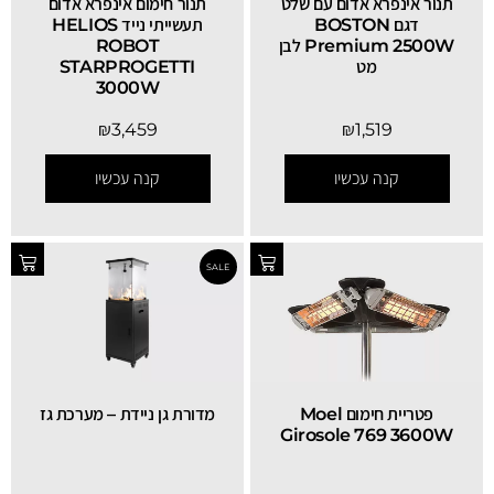
תנור אינפרא אדום עם שלט
תנור חימום אינפרא אדום
דגם BOSTON
תעשייתי נייד HELIOS
Premium 2500W לבן
ROBOT
מט
STARPROGETTI
3000W
₪
3,459
₪
1,519
קנה עכשיו
קנה עכשיו
‏פטריית חימום Moel
מדורת גן ניידת – מערכת גז
Girosole 769 3600W