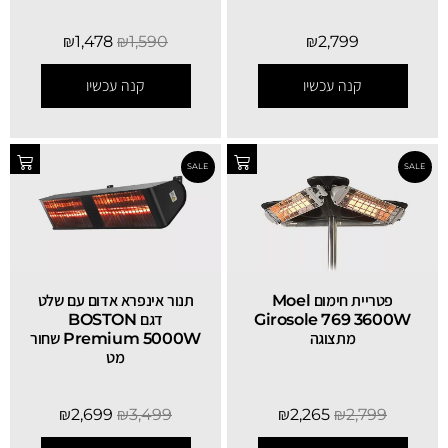
₪
1,478
₪
1,590
₪
2,799
קנה עכשיו
קנה עכשיו
SALE
‏פטריית חימום Moel
תנור אינפרא אדום עם שלט
Girosole 769 3600W
דגם BOSTON
מתצוגה
Premium 5000W שחור
מט
₪
2,699
₪
3,499
₪
2,265
₪
2,799