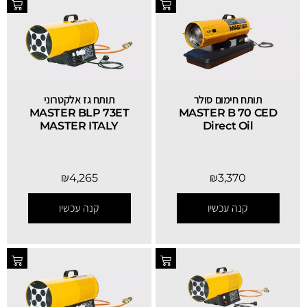
תותח חימום סולר
תותח גז אלקטרוני
MASTER BLP 73ET
MASTER B 70 CED
MASTER ITALY
Direct Oil
₪
4,265
₪
3,370
קנה עכשיו
קנה עכשיו