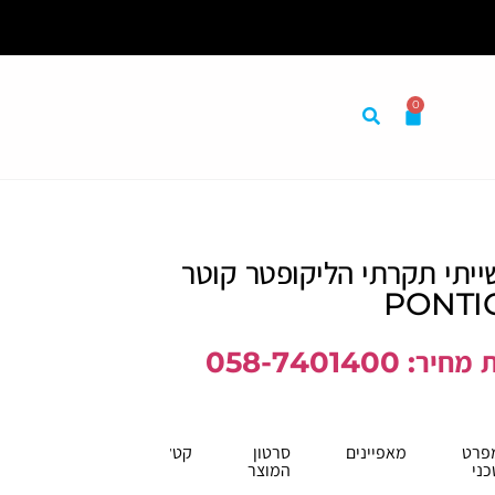
0
מום התאמה אישית לצרכיך
ייתי תקרתי הליקופטר קוטר
 058-7401400
פרט
מאפיינים
סרטון
קטלוג
כני
המוצר