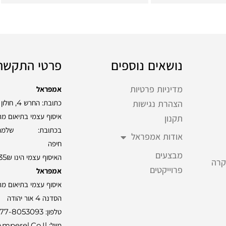
נושאים נוספים
פרטי התקשר
מדיניות פרטיות
אמפראל
כתובת: החרש 4, חולון
הצהרת נגישות
איסוף עצמי בתיאום מ
תקנון
אודות אמפראל
חיפה
מבצעים
האיסוף עצמי הינו 35₪
קרה
פרוייקטים
אמפראל
איסוף עצמי בתיאום מ
הסדנה 4 אור יהודה
טלפון:
77-8053093
מייל: Info@amperel.co.il