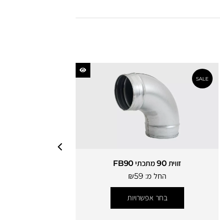
זווית 90 מתכתי FB90
מפצל Y מתכתי
החל מ:
59
₪
החל מ:
בחר אפשרויות
בחר אפש
SALE