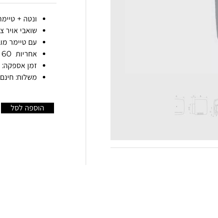
ונטה + טיימר ETT LL T Vortice
שואבי אויר צ
עם טיימר מוב
אחריות 60 חודשים
זמן אספקה: עד 4 ימי ע
משלוח: חינם בקנ
הוספה לסל