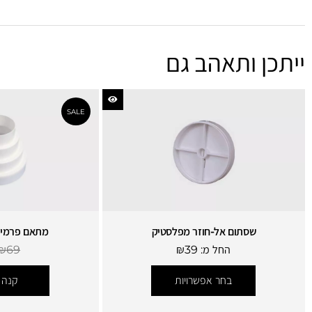
ייתכן ותאהב גם
שסתום אל-חוזר מפלסטיק
מתאם פרמיד
החל מ:
39
₪
69
₪
בחר אפשרויות
קנה 
E
SALE