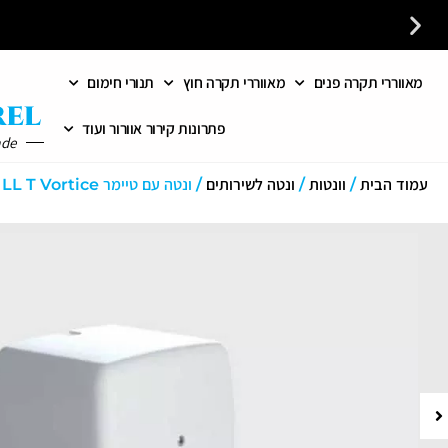
מאווררי תקרה פנים
מאווררי תקרה חוץ
תנורי חימום
לקבלת ייעוץ חינם חייגו עכשיו - 058-7401300
פתרונות קירור אוורור ועוד
ade
עמוד הבית
/
וונטות
/
ונטה לשירותים
/ ונטה עם טיימר ARIETT LL T Vortice