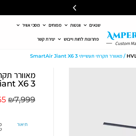
שנאים
וונטות
מפוחים
מסכי אוויר
כל פתרונות האוורור והחימום 
פתרונות לחות וייבוש
יצירת קשר
Custom M
/ מאוורר תקרתי תעשייתי SmartAir Jiant X6 3
iant X6 3
65
₪
7,999
תיאור
מ
ט