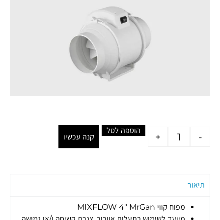
הוספה לסל
+
-
קנה עכשיו
תיאור
מפוח קווי MIXFLOW 4″ MrGan
מיועד לשימוש בתעלות אוורור, צנרת קשיחה ו/או גמישה