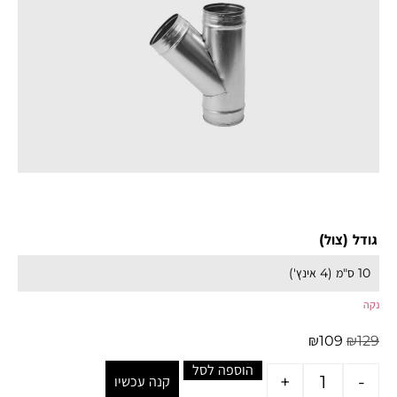
גודל (צול)
נקה
₪
109
₪
129
הוספה לסל
+
-
קנה עכשיו