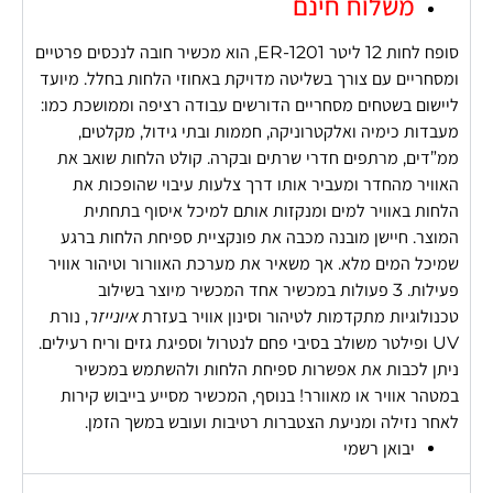
משלוח חינם
סופח לחות 12 ליטר ER-1201, הוא מכשיר חובה לנכסים פרטיים
ומסחריים עם צורך בשליטה מדויקת באחוזי הלחות בחלל. מיועד
ליישום בשטחים מסחריים הדורשים עבודה רציפה וממושכת כמו:
מעבדות כימיה ואלקטרוניקה, חממות ובתי גידול, מקלטים,
ממ”דים, מרתפים חדרי שרתים ובקרה. קולט הלחות שואב את
האוויר מהחדר ומעביר אותו דרך צלעות עיבוי שהופכות את
הלחות באוויר למים ומנקזות אותם למיכל איסוף בתחתית
המוצר. חיישן מובנה מכבה את פונקציית ספיחת הלחות ברגע
שמיכל המים מלא. אך משאיר את מערכת האוורור וטיהור אוויר
פעילות. 3 פעולות במכשיר אחד המכשיר מיוצר בשילוב
טכנולוגיות מתקדמות לטיהור וסינון אוויר בעזרת
איונייזר
, נורת
UV ופילטר משולב בסיבי פחם לנטרול וספיגת גזים וריח רעילים.
ניתן לכבות את אפשרות ספיחת הלחות ולהשתמש במכשיר
במטהר אוויר או מאוורר! בנוסף, המכשיר מסייע בייבוש קירות
לאחר נזילה ומניעת הצטברות רטיבות ועובש במשך הזמן.
יבואן רשמי