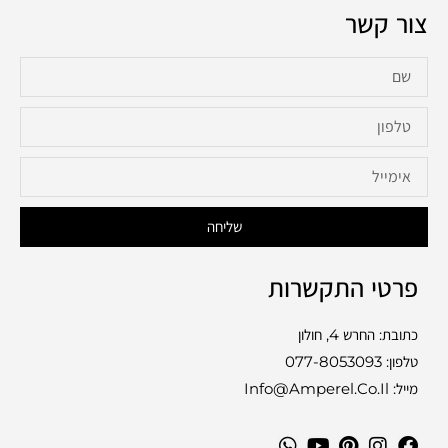
צור קשר
שליחה
פרטי התקשרות
כתובת: החרש 4, חולון
טלפון:
077-8053093
מייל: Info@amperel.co.il