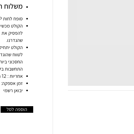
משלוח ח
סופח לחות DHUM-20E S&P
הקולט מכשיר
להפסיק את ע
שהגדרנו.
הקולט יתחיל
לטווח שהוגד
החסכוני ביות
התחשבות בל
אחריות : 12 חודשים.
זמן אספקה: עד 4 ימי 
יבואן רשמי
הוספה לסל