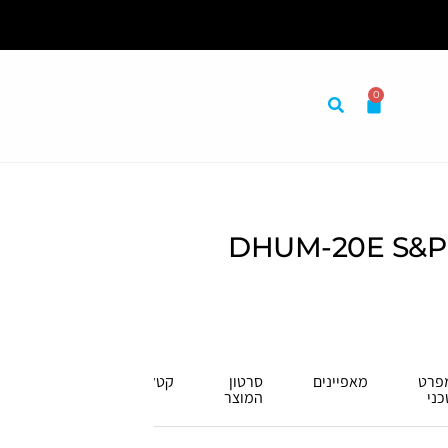
0
מום התאמה אישית לצרכיך
פרט
מאפיינים
סרטון
קטלוג
כני
המוצר