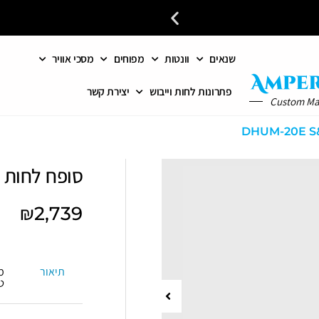
שנאים
וונטות
מפוחים
מסכי אוויר
פתרונות מתקדמים לאוורור וחי
פתרונות לחות וייבוש
יצירת קשר
Custom M
סופח לחות DHUM-20E S&P
₪
2,739
תיאור
מ
ט