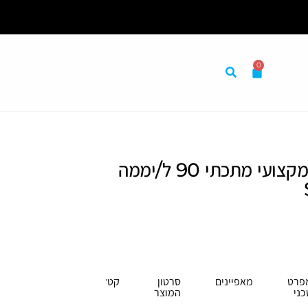
0
במקום אחד לבית לעסק ולמשרד
קולט לחות מקצועי מתכתי 90 ל/יממה
פרט
מאפיינים
סרטון
קטלוג
כני
המוצר