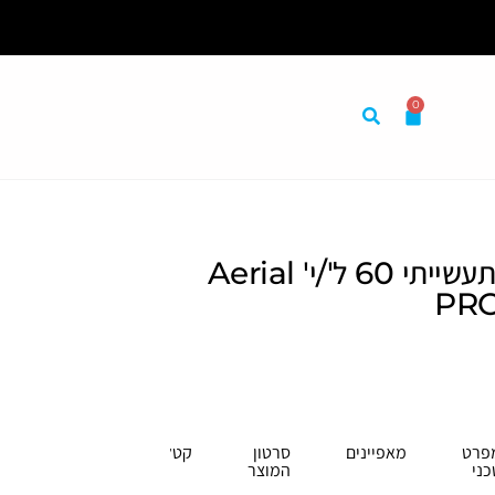
0
קולט לחות תעשייתי 60 ל'/י' Aerial
PRO
פרט
מאפיינים
סרטון
קטלוג
כני
המוצר