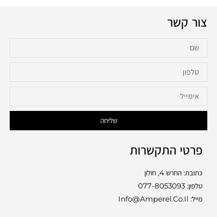
צור קשר
שליחה
פרטי התקשרות
כתובת: החרש 4, חולון
טלפון:
077-8053093
מייל: Info@amperel.co.il