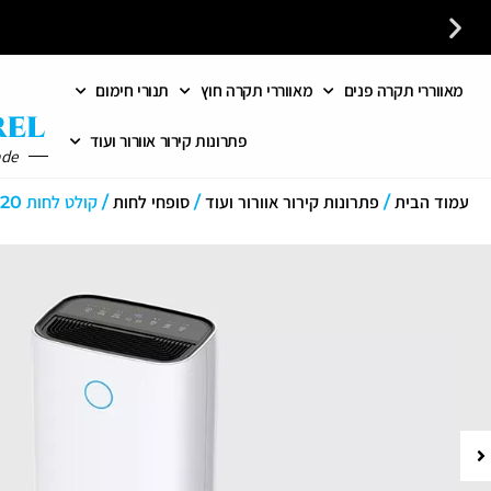
מאווררי תקרה פנים
מאווררי תקרה חוץ
תנורי חימום
כל פתרונות האוורור והחימום במקום אחד לבית לעסק ולמשרד
פתרונות קירור אוורור ועוד
ade
עמוד הבית
/
פתרונות קירור אוורור ועוד
/
סופחי לחות
/ קולט לחות 20 ל’/יממה עם Wi-Fi ומסנן אנטי־בקטריאלי AIR SUPPLY PRO