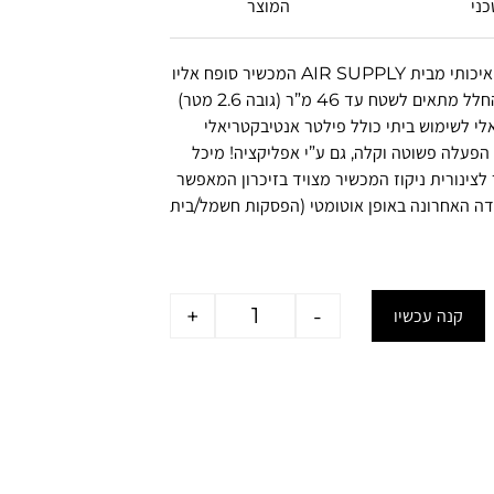
כני
המוצר
קולט לחות מעולה ואיכותי מבית AIR SUPPLY המכשיר סופח אליו
את המים שבאוויר החלל מתאים לשטח עד 46 מ”ר (גובה 2.6 מטר)
לי לשימוש ביתי כולל פילטר אנטיבקטריאלי
 הפעלה פשוטה וקלה, גם ע”י אפליקציה! מיכל
 לצינורית ניקוז המכשיר מצויד בזיכרון המאפשר
ה האחרונה באופן אוטומטי (הפסקות חשמל/בית
+
-
קנה עכשיו