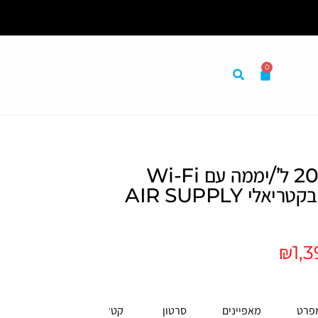
0
מום התאמה אישית לצרכיך
קולט לחות 20 ל’/יממה עם Wi-Fi
ומסנן אנטי־בקטריאלי AIR SUPPLY
₪
1,
פרט
מאפיינים
סרטון
קטלוג