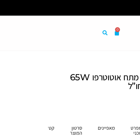
0
שנאי מוריד מתח אוטוטרפו 65W
ו”ל
פרט
מאפיינים
סרטון
קטלוג
כני
המוצר