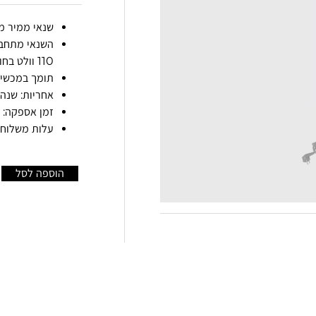
שנאי ממיר מתח 220V ל-
110 וולט בחו”ל (ארצות הברית ועוד).
תומך במכשירים 
אחריות: שנה.
זמן אספקה: 4 ימי עסקים
עלות משלוח: 50 ש"
הוספה לסל