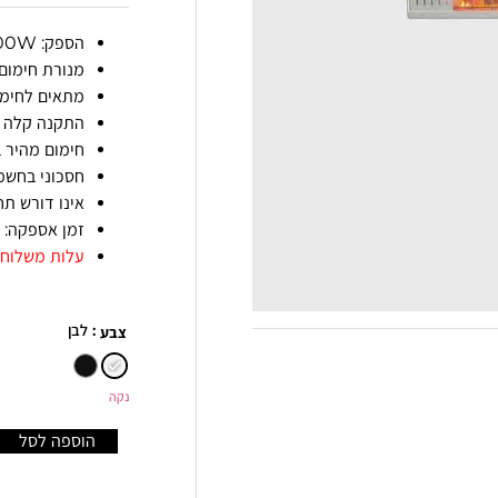
הספק: 1000W
מנורת חימום ע
מתאים לחימום
התקנה קלה ע
חימום מהיר 
חסכוני בחשמ
אינו דורש תח
זמן אספקה: עד 4 ימי ע
עלות משלוח:
: לבן
צבע
נקה
הוספה לסל