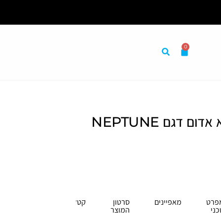
0
במקום אחד לבית לעסק ולמשרד
תנור אינפרא אדום דגם NEPTUNE
פרט
מאפיינים
סרטון
קטלוג
כני
המוצר