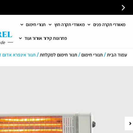
מאווררי תקרה פנים
מאווררי תקרה חוץ
תנורי חימום
לקבלת ייעוץ חינם חייגו עכשיו - 058-7401300
פתרונות קירור אוורור ועוד
ade
עמוד הבית
/
תנורי חימום
/
תנור חימום למקלחת
/ תנור אינפרא אדום דגם NE 1000W