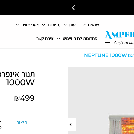
שנאים
וונטות
מפוחים
מסכי אוויר
כל פתרונות האוורור והחימום 
פתרונות לחות וייבוש
יצירת קשר
Custom M
NEPTU
1000W
₪
499
תיאור
מ
ט