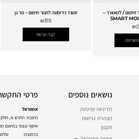
 חימום / למאוורר –
סטנד נירוסטה לתנור חימום – מר גן
SMART MO
₪
315
₪
2
קנה עכשיו
שרויות
נושאים נוספים
פרטי התקשר
מדיניות פרטיות
אמפראל
כתובת: החרש 4, חולון
הצהרת נגישות
איסוף עצמי בתיאום מ
תקנון
אודות אמפראל