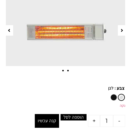
: לבן
צבע
נקה
הוספה לסל
+
-
קנה עכשיו