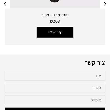
סטנד מר גן – שחור
₪
369
קנה עכשיו
צור קשר