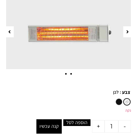
: לבן
צבע
נקה
הוספה לסל
+
-
קנה עכשיו