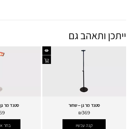
ייתכן ותאהב גם
סטנד מר גן – שחור
סטנד מר גן 
69
₪
369
קנה עכשיו
בחר אפ