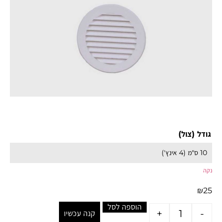
גודל (צול)
נקה
₪
25
הוספה לסל
+
-
קנה עכשיו