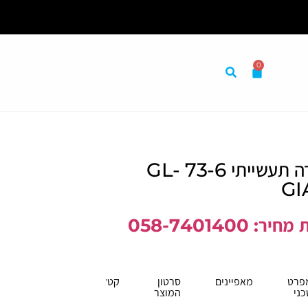
0
במקום אחד לבית לעסק ולמשרד
מאוורר תקרה תעשייתי 73-6 GL-
GI
 058-7401400
פרט
מאפיינים
סרטון
קטלוג
כני
המוצר