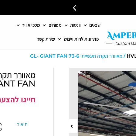
שנאים
וונטות
מפוחים
מסכי אוויר
כל פתרונות האוורור והחימום 
פתרונות לחות וייבוש
יצירת קשר
Custom M
/ מאוורר תקרה תעשייתי 73-6 GL- GIANT FAN
ANT FAN
חייגו להצעת מחיר:
תיאור
מ
ט