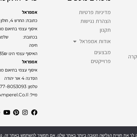
מדיניות פרטיות
אמפראל
כתובת: החרש 4, חולון
הצהרת נגישות
איסוף עצמי בתיאום מ
תקנון
אודות אמפראל
חיפה
מבצעים
האיסוף עצמי הינו 35₪
קרה
פרוייקטים
אמפראל
איסוף עצמי בתיאום מ
הסדנה 4 אור יהודה
טלפון:
77-8053093
מייל: Info@amperel.co.il