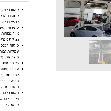
מאווררי תקרה
כנפיים בקטר
אויר גבוהות 
נצילות אנרגט
מוטות הכנפיי
עמידות גבוה
מולבשות על ג
כל הכנפיים מ
על כל מאוור
להבטחת עבוד
ההנעה, ובכך
המתאימה לו.
מאווררי התק
ואיכותי המאפ
קונסטלציות 